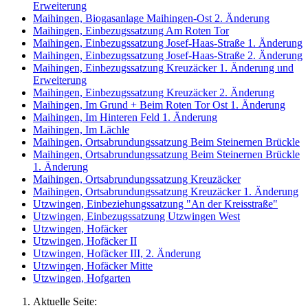
Erweiterung
Maihingen, Biogasanlage Maihingen-Ost 2. Änderung
Maihingen, Einbezugssatzung Am Roten Tor
Maihingen, Einbezugssatzung Josef-Haas-Straße 1. Änderung
Maihingen, Einbezugssatzung Josef-Haas-Straße 2. Änderung
Maihingen, Einbezugssatzung Kreuzäcker 1. Änderung und
Erweiterung
Maihingen, Einbezugssatzung Kreuzäcker 2. Änderung
Maihingen, Im Grund + Beim Roten Tor Ost 1. Änderung
Maihingen, Im Hinteren Feld 1. Änderung
Maihingen, Im Lächle
Maihingen, Ortsabrundungssatzung Beim Steinernen Brückle
Maihingen, Ortsabrundungssatzung Beim Steinernen Brückle
1. Änderung
Maihingen, Ortsabrundungssatzung Kreuzäcker
Maihingen, Ortsabrundungssatzung Kreuzäcker 1. Änderung
Utzwingen, Einbeziehungssatzung "An der Kreisstraße"
Utzwingen, Einbezugssatzung Utzwingen West
Utzwingen, Hofäcker
Utzwingen, Hofäcker II
Utzwingen, Hofäcker III, 2. Änderung
Utzwingen, Hofäcker Mitte
Utzwingen, Hofgarten
Aktuelle Seite: