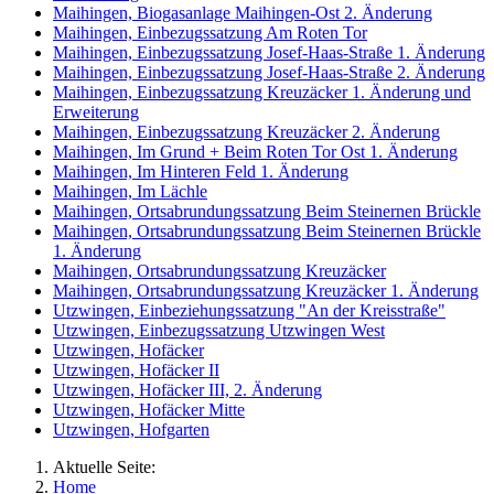
Maihingen, Biogasanlage Maihingen-Ost 2. Änderung
Maihingen, Einbezugssatzung Am Roten Tor
Maihingen, Einbezugssatzung Josef-Haas-Straße 1. Änderung
Maihingen, Einbezugssatzung Josef-Haas-Straße 2. Änderung
Maihingen, Einbezugssatzung Kreuzäcker 1. Änderung und
Erweiterung
Maihingen, Einbezugssatzung Kreuzäcker 2. Änderung
Maihingen, Im Grund + Beim Roten Tor Ost 1. Änderung
Maihingen, Im Hinteren Feld 1. Änderung
Maihingen, Im Lächle
Maihingen, Ortsabrundungssatzung Beim Steinernen Brückle
Maihingen, Ortsabrundungssatzung Beim Steinernen Brückle
1. Änderung
Maihingen, Ortsabrundungssatzung Kreuzäcker
Maihingen, Ortsabrundungssatzung Kreuzäcker 1. Änderung
Utzwingen, Einbeziehungssatzung "An der Kreisstraße"
Utzwingen, Einbezugssatzung Utzwingen West
Utzwingen, Hofäcker
Utzwingen, Hofäcker II
Utzwingen, Hofäcker III, 2. Änderung
Utzwingen, Hofäcker Mitte
Utzwingen, Hofgarten
Aktuelle Seite:
Home