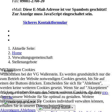
Fax:
09081-2760-20
eMail:
Diese E-Mail-Adresse ist vor Spambots geschützt!
Zur Anzeige muss JavaScript eingeschaltet sein.
Sicheres Kontaktformular
Aktuelle Seite:
Home
Verwaltungsgemeinschaft
Stellenangebote
Wir benutzen Cookies
empty
Willkommen bei der VG Wallerstein. Es werden grundsätzlich nur die
zum Betrieb der Website notwendigen Cookies gesetzt, bis Sie auf
Kontakt
|
Impressum
|
Datenschutzerklärung
|
Bild- und Mediennachweis
|
einen der Buttons drücken. Entscheiden Sie sich für "Ablehnen",
Infosystem
werden keine weiteren Cookies gesetzt. Wenn Sie auf "Akzeptieren"
drücken, erlauben Sie uns das Setzen weiterer Cookies, die dazu
Copyright © 2026 VG-Wallerstein. Alle Rechte vorbehalten.
Designed by
IDD-
dienen, unsere Website für Sie optimal zu gestalten. Weitere
NET.DE
Informationen und wie Sie Cookies individuell verwalten können,
×
erhalten Sie in unserer Datenschutzerklärung.
×
Akzeptieren
Ablehnen