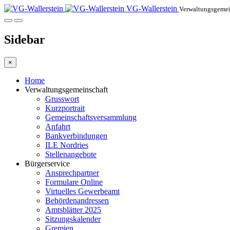
VG-Wallerstein
Verwaltungsgemein
Sidebar
×
Home
Verwaltungsgemeinschaft
Grusswort
Kurzportrait
Gemeinschaftsversammlung
Anfahrt
Bankverbindungen
ILE Nordries
Stellenangebote
Bürgerservice
Ansprechpartner
Formulare Online
Virtuelles Gewerbeamt
Behördenandressen
Amtsblätter 2025
Sitzungskalender
Gremien