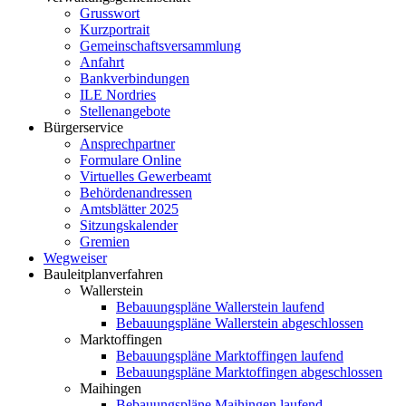
Grusswort
Kurzportrait
Gemeinschaftsversammlung
Anfahrt
Bankverbindungen
ILE Nordries
Stellenangebote
Bürgerservice
Ansprechpartner
Formulare Online
Virtuelles Gewerbeamt
Behördenandressen
Amtsblätter 2025
Sitzungskalender
Gremien
Wegweiser
Bauleitplanverfahren
Wallerstein
Bebauungspläne Wallerstein laufend
Bebauungspläne Wallerstein abgeschlossen
Marktoffingen
Bebauungspläne Marktoffingen laufend
Bebauungspläne Marktoffingen abgeschlossen
Maihingen
Bebauungspläne Maihingen laufend