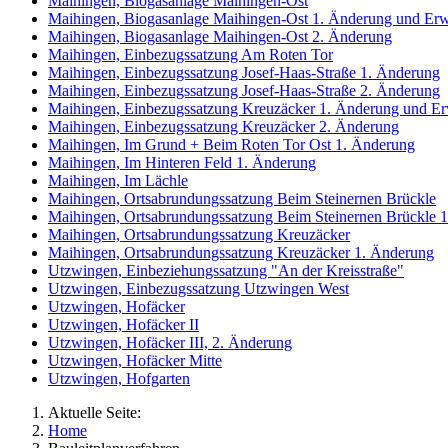
Maihingen, Biogasanlage Maihingen-Ost
Maihingen, Biogasanlage Maihingen-Ost 1. Änderung und Erw
Maihingen, Biogasanlage Maihingen-Ost 2. Änderung
Maihingen, Einbezugssatzung Am Roten Tor
Maihingen, Einbezugssatzung Josef-Haas-Straße 1. Änderung
Maihingen, Einbezugssatzung Josef-Haas-Straße 2. Änderung
Maihingen, Einbezugssatzung Kreuzäcker 1. Änderung und Er
Maihingen, Einbezugssatzung Kreuzäcker 2. Änderung
Maihingen, Im Grund + Beim Roten Tor Ost 1. Änderung
Maihingen, Im Hinteren Feld 1. Änderung
Maihingen, Im Lächle
Maihingen, Ortsabrundungssatzung Beim Steinernen Brückle
Maihingen, Ortsabrundungssatzung Beim Steinernen Brückle 
Maihingen, Ortsabrundungssatzung Kreuzäcker
Maihingen, Ortsabrundungssatzung Kreuzäcker 1. Änderung
Utzwingen, Einbeziehungssatzung "An der Kreisstraße"
Utzwingen, Einbezugssatzung Utzwingen West
Utzwingen, Hofäcker
Utzwingen, Hofäcker II
Utzwingen, Hofäcker III, 2. Änderung
Utzwingen, Hofäcker Mitte
Utzwingen, Hofgarten
Aktuelle Seite:
Home