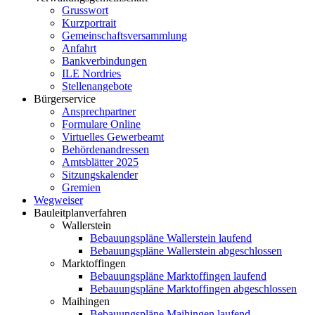
Grusswort
Kurzportrait
Gemeinschaftsversammlung
Anfahrt
Bankverbindungen
ILE Nordries
Stellenangebote
Bürgerservice
Ansprechpartner
Formulare Online
Virtuelles Gewerbeamt
Behördenandressen
Amtsblätter 2025
Sitzungskalender
Gremien
Wegweiser
Bauleitplanverfahren
Wallerstein
Bebauungspläne Wallerstein laufend
Bebauungspläne Wallerstein abgeschlossen
Marktoffingen
Bebauungspläne Marktoffingen laufend
Bebauungspläne Marktoffingen abgeschlossen
Maihingen
Bebauungspläne Maihingen laufend