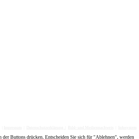
|
Impressum
|
Datenschutzerklärung
|
Bild- und Mediennachweis
|
Infosystem
n der Buttons drücken. Entscheiden Sie sich für "Ablehnen", werden