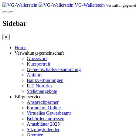
VG-Wallerstein
Verwaltungsgemein
Sidebar
×
Home
Verwaltungsgemeinschaft
Grusswort
Kurzportrait
Gemeinschaftsversammlung
Anfahrt
Bankverbindungen
ILE Nordries
Stellenangebote
Bürgerservice
Ansprechpartner
Formulare Online
Virtuelles Gewerbeamt
Behördenandressen
Amtsblätter 2025
Sitzungskalender
Gremien