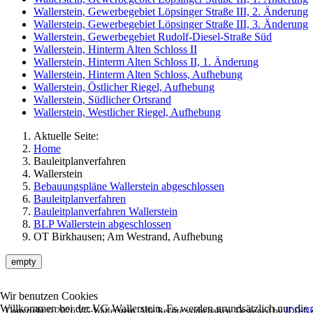
Wallerstein, Gewerbegebiet Löpsinger Straße III, 2. Änderung
Wallerstein, Gewerbegebiet Löpsinger Straße III, 3. Änderung
Wallerstein, Gewerbegebiet Rudolf-Diesel-Straße Süd
Wallerstein, Hinterm Alten Schloss II
Wallerstein, Hinterm Alten Schloss II, 1. Änderung
Wallerstein, Hinterm Alten Schloss, Aufhebung
Wallerstein, Östlicher Riegel, Aufhebung
Wallerstein, Südlicher Ortsrand
Wallerstein, Westlicher Riegel, Aufhebung
Aktuelle Seite:
Home
Bauleitplanverfahren
Wallerstein
Bebauungspläne Wallerstein abgeschlossen
Bauleitplanverfahren
Bauleitplanverfahren Wallerstein
BLP Wallerstein abgeschlossen
OT Birkhausen; Am Westrand, Aufhebung
empty
Wir benutzen Cookies
Willkommen bei der VG Wallerstein. Es werden grundsätzlich nur die z
Copyright © 2026 VG-Wallerstein. Alle Rechte vorbehalten.
Designed by
IDD-N