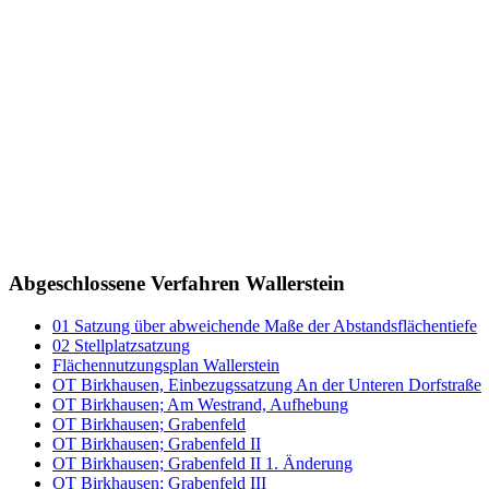
Abgeschlossene Verfahren Wallerstein
01 Satzung über abweichende Maße der Abstandsflächentiefe
02 Stellplatzsatzung
Flächennutzungsplan Wallerstein
OT Birkhausen, Einbezugssatzung An der Unteren Dorfstraße
OT Birkhausen; Am Westrand, Aufhebung
OT Birkhausen; Grabenfeld
OT Birkhausen; Grabenfeld II
OT Birkhausen; Grabenfeld II 1. Änderung
OT Birkhausen; Grabenfeld III